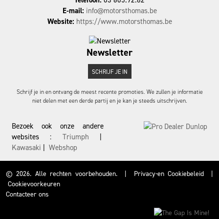
Telefoon:
03 605.92.82
E-mail:
info@motorsthomas.be
Website:
https://www.motorsthomas.be
Newsletter
SCHRIJF JE IN
Schrijf je in en ontvang de meest recente promoties. We zullen je informatie
niet delen met een derde partij en je kan je steeds uitschrijven.
Bezoek ook onze andere
websites :
Triumph
|
Kawasaki
|
Webshop
© 2026. Alle rechten voorbehouden.
|
Privacy-en Cookiebeleid
|
Cookievoorkeuren
Contacteer ons