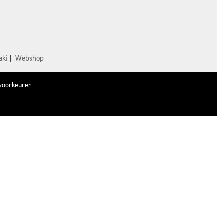
aki
|
Webshop
voorkeuren