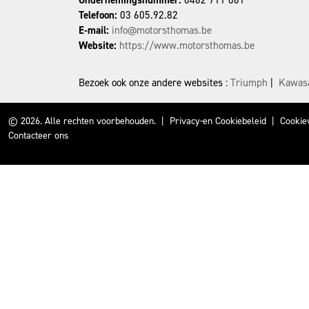
Ondernemingsnummer:
0462 711 081
Telefoon:
03 605.92.82
E-mail:
info@motorsthomas.be
Website:
https://www.motorsthomas.be
Bezoek ook onze andere websites :
Triumph
|
Kawas
© 2026. Alle rechten voorbehouden.
|
Privacy-en Cookiebeleid
|
Cookie
Contacteer ons