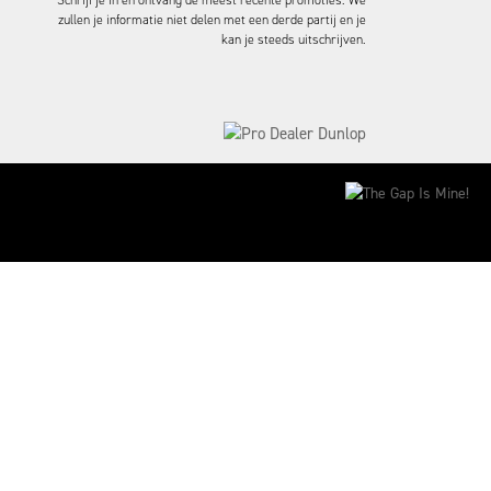
Schrijf je in en ontvang de meest recente promoties. We
zullen je informatie niet delen met een derde partij en je
kan je steeds uitschrijven.