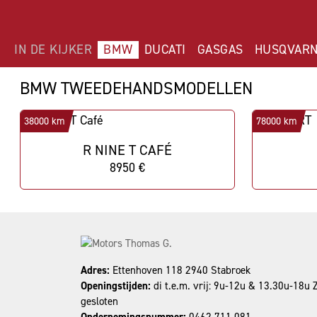
IN DE KIJKER
BMW
DUCATI
GASGAS
HUSQVAR
BMW TWEEDEHANDSMODELLEN
38000 km
78000 km
R NINE T CAFÉ
8950 €
Adres:
Ettenhoven 118 2940 Stabroek
Openingstijden:
di t.e.m. vrij: 9u-12u & 13.30u-18u
gesloten